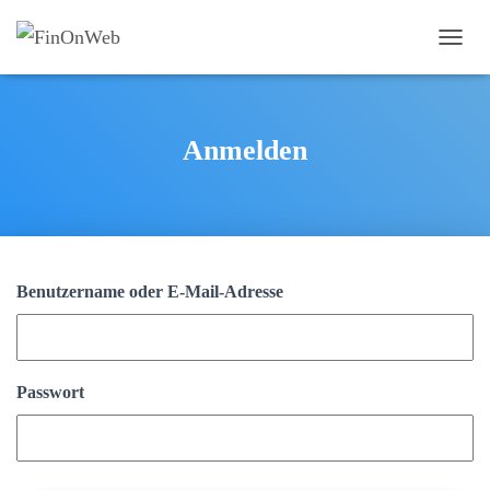
T
O
G
G
L
Anmelden
E
N
A
V
I
G
A
Benutzername oder E-Mail-Adresse
T
I
O
N
Passwort