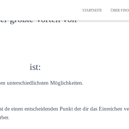
STARTSEITE
ÜBER FIN
er größte Vorteil von
ist:
n unterschiedlichsten Möglichkeiten.
st de einen entscheidenden Punkt der dir das Einreichen v
rber.