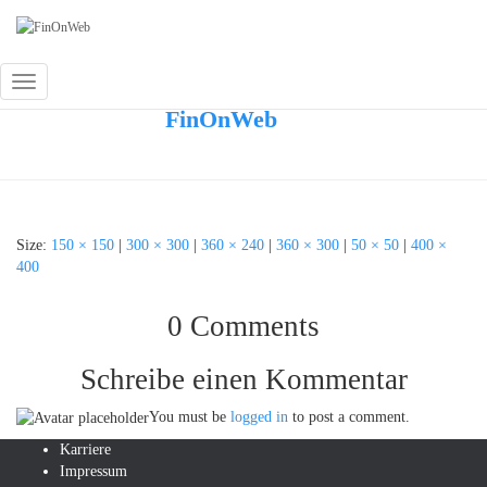
BHW
Toggle
Published by
FinOnWeb
on
September 15,
Navigation
2018
September 15, 2018
Size:
150 × 150
|
300 × 300
|
360 × 240
|
360 × 300
|
50 × 50
|
400 ×
400
0 Comments
Schreibe einen Kommentar
You must be
logged in
to post a comment.
Karriere
Impressum