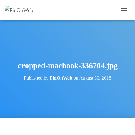
T
O
G
G
L
E
N
A
V
cropped-macbook-336704.jpg
I
G
Published by
FinOnWeb
on
August 30, 2018
A
T
I
O
N