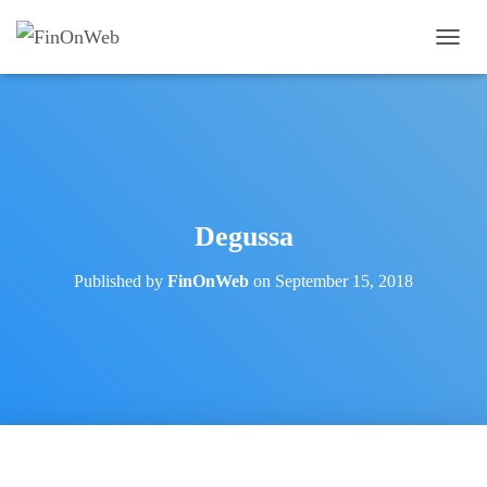
T
O
G
G
L
E
N
A
V
Degussa
I
G
Published by
FinOnWeb
on
September 15, 2018
A
T
I
O
N