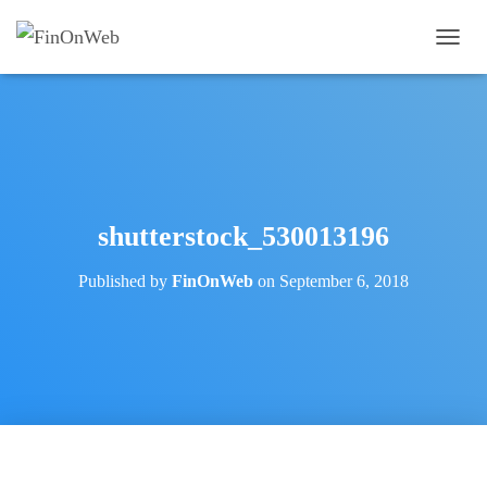
T
O
G
G
L
E
N
A
V
shutterstock_530013196
I
G
Published by
FinOnWeb
on
September 6, 2018
A
T
I
O
N