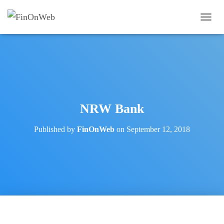
T
O
G
G
L
E
N
A
V
NRW Bank
I
G
Published by
FinOnWeb
on
September 12, 2018
A
T
I
O
N